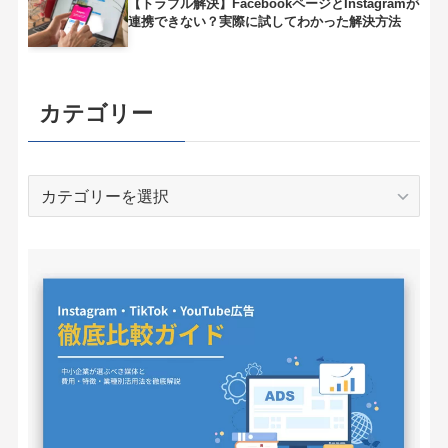
【トラブル解決】FacebookページとInstagramが
連携できない？実際に試してわかった解決方法
カテゴリー
カ
テ
ゴ
リ
ー