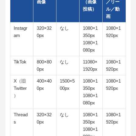
画像
（画像
／リー
投稿）
ル／動
画
Instagr
320×32
なし
1080×1
1080×1
am
0px
350px
920px
1080×1
080px
TikTok
800×80
なし
11080×
1080×1
0px
1920px
920px
X（旧
400×40
1500×5
1080×1
1080×1
Twitter
0px
00px
350px
920px
）
1080×1
080px
Thread
320×32
なし
1080×1
1080×1
s
0px
350px
920px
1080×1