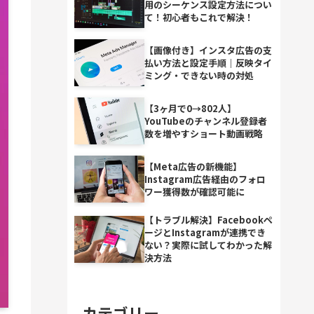
用のシーケンス設定方法につい
て！初心者もこれで解決！
【画像付き】インスタ広告の支
払い方法と設定手順｜反映タイ
ミング・できない時の対処
【3ヶ月で0→802人】
YouTubeのチャンネル登録者
数を増やすショート動画戦略
【Meta広告の新機能】
Instagram広告経由のフォロ
ワー獲得数が確認可能に
【トラブル解決】Facebookペ
ージとInstagramが連携でき
ない？実際に試してわかった解
決方法
カテゴリー