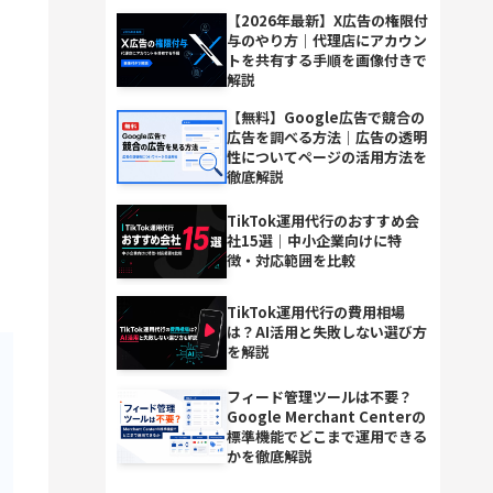
【2026年最新】X広告の権限付
与のやり方｜代理店にアカウン
トを共有する手順を画像付きで
解説
【無料】Google広告で競合の
広告を調べる方法｜広告の透明
性についてページの活用方法を
徹底解説
TikTok運用代行のおすすめ会
社15選｜中小企業向けに特
徴・対応範囲を比較
TikTok運用代行の費用相場
は？AI活用と失敗しない選び方
を解説
フィード管理ツールは不要？
Google Merchant Centerの
標準機能でどこまで運用できる
かを徹底解説