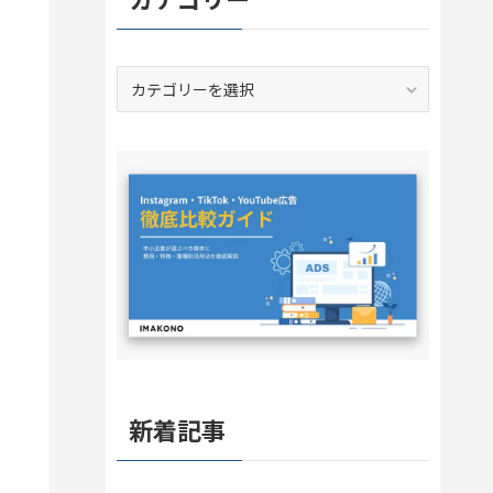
カ
テ
ゴ
リ
ー
新着記事