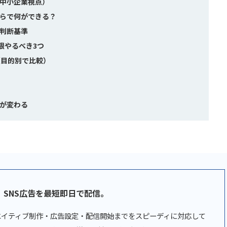
（中小企業視点）
くらで何ができる？
ぐ判断基準
限やるべき3つ
社（目的別で比較）
果が変わる
。
SNS広告を最短即日で配信。
リエイティブ制作・広告設定・配信開始までをスピーディに対応して