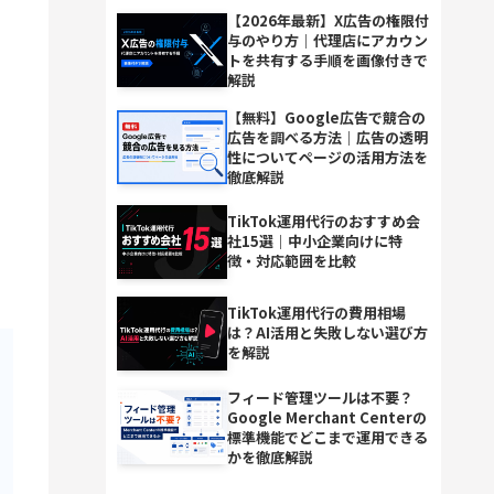
【2026年最新】X広告の権限付
与のやり方｜代理店にアカウン
トを共有する手順を画像付きで
解説
【無料】Google広告で競合の
広告を調べる方法｜広告の透明
性についてページの活用方法を
徹底解説
TikTok運用代行のおすすめ会
社15選｜中小企業向けに特
徴・対応範囲を比較
TikTok運用代行の費用相場
は？AI活用と失敗しない選び方
を解説
フィード管理ツールは不要？
Google Merchant Centerの
標準機能でどこまで運用できる
かを徹底解説