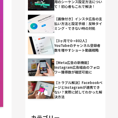
用のシーケンス設定方法につい
て！初心者もこれで解決！
【画像付き】インスタ広告の支
払い方法と設定手順｜反映タイ
ミング・できない時の対処
【3ヶ月で0→802人】
YouTubeのチャンネル登録者
数を増やすショート動画戦略
【Meta広告の新機能】
Instagram広告経由のフォロ
ワー獲得数が確認可能に
【トラブル解決】Facebookペ
ージとInstagramが連携でき
ない？実際に試してわかった解
決方法
カテゴリー