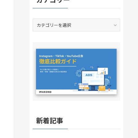
カ
テ
ゴ
リ
ー
新着記事