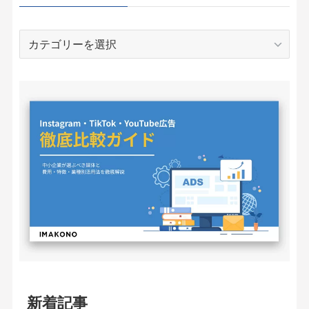
カ
テ
ゴ
リ
ー
新着記事