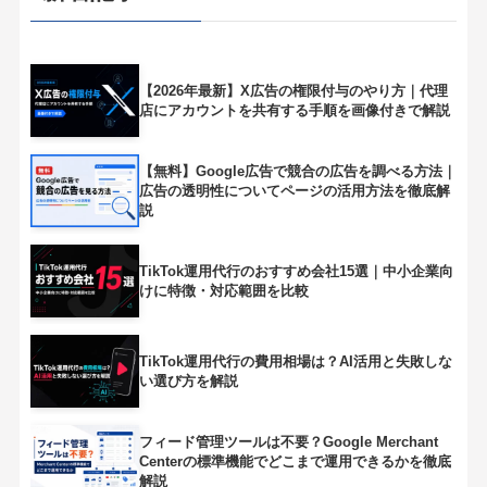
【2026年最新】X広告の権限付与のやり方｜代理
店にアカウントを共有する手順を画像付きで解説
【無料】Google広告で競合の広告を調べる方法｜
広告の透明性についてページの活用方法を徹底解
説
TikTok運用代行のおすすめ会社15選｜中小企業向
けに特徴・対応範囲を比較
TikTok運用代行の費用相場は？AI活用と失敗しな
い選び方を解説
フィード管理ツールは不要？Google Merchant
Centerの標準機能でどこまで運用できるかを徹底
解説