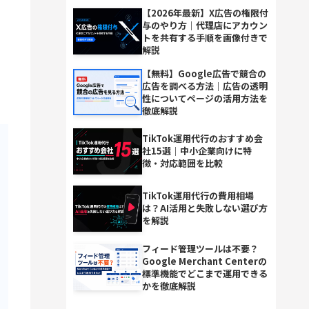
【2026年最新】X広告の権限付
与のやり方｜代理店にアカウン
トを共有する手順を画像付きで
解説
【無料】Google広告で競合の
広告を調べる方法｜広告の透明
性についてページの活用方法を
徹底解説
TikTok運用代行のおすすめ会
社15選｜中小企業向けに特
徴・対応範囲を比較
TikTok運用代行の費用相場
は？AI活用と失敗しない選び方
を解説
フィード管理ツールは不要？
Google Merchant Centerの
標準機能でどこまで運用できる
かを徹底解説