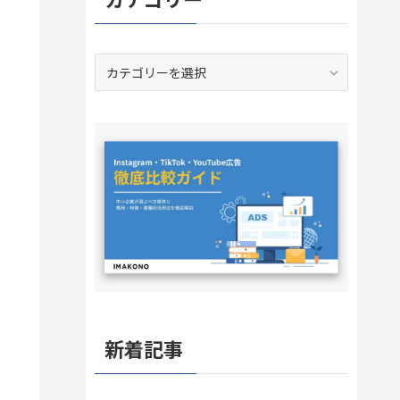
カ
テ
ゴ
リ
ー
新着記事