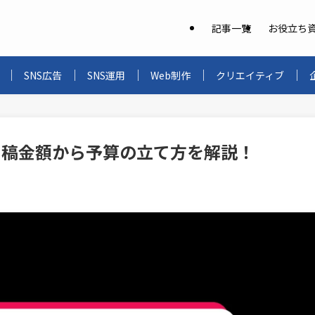
記事一覧
お役立ち
SNS広告
SNS運用
Web制作
クリエイティブ
低出稿金額から予算の立て方を解説！