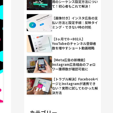
用のシーケンス設定方法につい
て！初心者もこれで解決！
【画像付き】インスタ広告の支
払い方法と設定手順｜反映タイ
ミング・できない時の対処
【3ヶ月で0→802人】
YouTubeのチャンネル登録者
数を増やすショート動画戦略
【Meta広告の新機能】
Instagram広告経由のフォロ
ワー獲得数が確認可能に
【トラブル解決】Facebookペ
ージとInstagramが連携でき
ない？実際に試してわかった解
決方法
カテゴリー