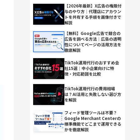
【2026年最新】X広告の権限付
与のやり方｜代理店にアカウン
トを共有する手順を画像付きで
解説
【無料】Google広告で競合の
広告を調べる方法｜広告の透明
性についてページの活用方法を
徹底解説
TikTok運用代行のおすすめ会
社15選｜中小企業向けに特
徴・対応範囲を比較
TikTok運用代行の費用相場
は？AI活用と失敗しない選び方
を解説
フィード管理ツールは不要？
Google Merchant Centerの
標準機能でどこまで運用できる
かを徹底解説