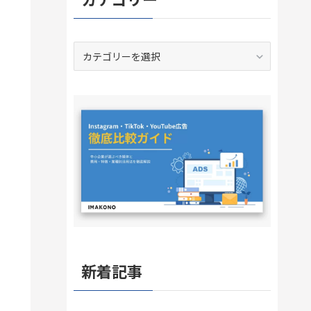
カ
テ
ゴ
リ
ー
新着記事