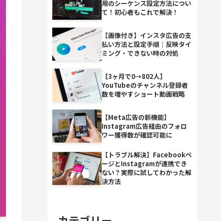
用のシーケンス設定方法につい
て！初心者もこれで解決！
【画像付き】インスタ広告の支
払い方法と設定手順｜反映タイ
ミング・できない時の対処
【3ヶ月で0→802人】
YouTubeのチャンネル登録者
数を増やすショート動画戦略
【Meta広告の新機能】
Instagram広告経由のフォロ
ワー獲得数が確認可能に
【トラブル解決】Facebookペ
ージとInstagramが連携でき
ない？実際に試してわかった解
決方法
カテゴリー