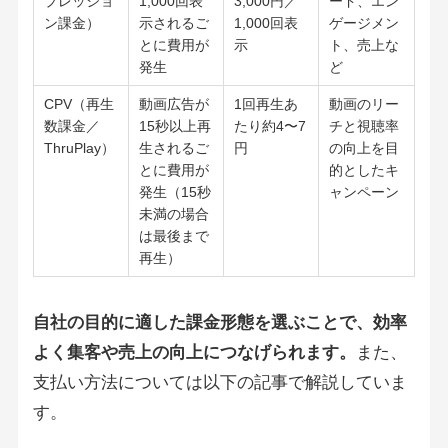
プレッショ
1,000回表
3,000円／
ード、エン
ン課金）
示されるご
1,000回表
ゲージメン
とに費用が
示
ト、売上な
発生
ど
CPV（再生
動画広告が
1回再生あ
動画のリー
数課金／
15秒以上再
たり約4〜7
チと視聴率
ThruPlay）
生されるご
円
の向上を目
とに費用が
的としたキ
発生（15秒
ャンペーン
未満の場合
は最後まで
再生）
自社の目的に適した課金形態を選ぶことで、効率
よく集客や売上の向上につなげられます。
また、
支払い方法については以下の記事で解説していま
す。