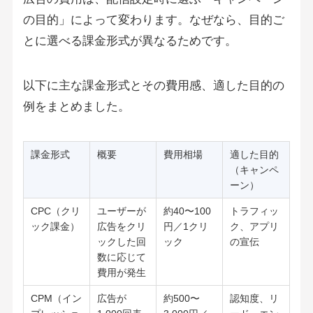
の目的」によって変わります。なぜなら、目的ご
とに選べる課金形式が異なるためです。
以下に主な課金形式とその費用感、適した目的の
例をまとめました。
課金形式
概要
費用相場
適した目的
（キャンペ
ーン）
CPC（クリ
ユーザーが
約40〜100
トラフィッ
ック課金）
広告をクリ
円／1クリ
ク、アプリ
ックした回
ック
の宣伝
数に応じて
費用が発生
CPM（イン
広告が
約500〜
認知度、リ