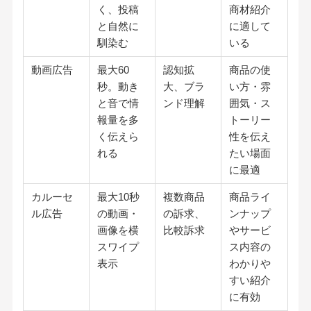
く、投稿
商材紹介
と自然に
に適して
馴染む
いる
動画広告
最大60
認知拡
商品の使
秒。動き
大、ブラ
い方・雰
と音で情
ンド理解
囲気・ス
報量を多
トーリー
く伝えら
性を伝え
れる
たい場面
に最適
カルーセ
最大10秒
複数商品
商品ライ
ル広告
の動画・
の訴求、
ンナップ
画像を横
比較訴求
やサービ
スワイプ
ス内容の
表示
わかりや
すい紹介
に有効